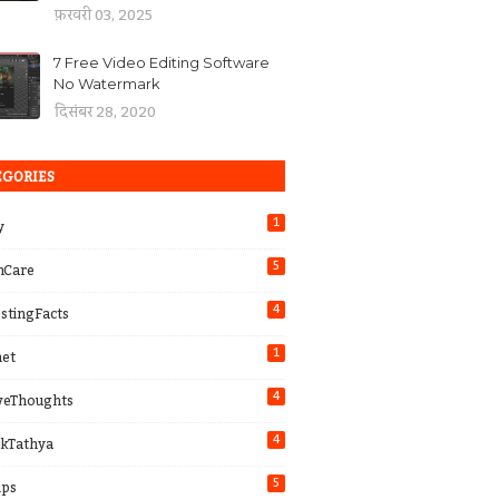
फ़रवरी 03, 2025
7 Free Video Editing Software
No Watermark
दिसंबर 28, 2020
EGORIES
1
y
5
hCare
4
estingFacts
1
net
4
iveThoughts
4
kTathya
5
ips