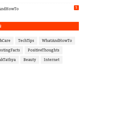
5
AndHowTo
S
hCare
TechTips
WhatAndHowTo
estingFacts
PositiveThoughts
akTathya
Beauty
Internet