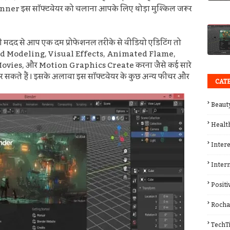
eginner इस
सॉफ्टवेयर को चलाना आपके लिए थोड़ा मुश्किल जरूर
 मदद से आप एक दम प्रोफेशनल तरीके से वीडियो एडिटिंग तो
ed Modeling, Visual Effects, Animated Flame,
ovies, और
Motion Graphics Create
करना जैसे कई सारे
 सकते हैं । इसके अलावा इस सॉफ्टवेयर के कुछ अन्य फीचर और
CAT
Beaut
Healt
Inter
Inter
Posit
Rocha
TechT