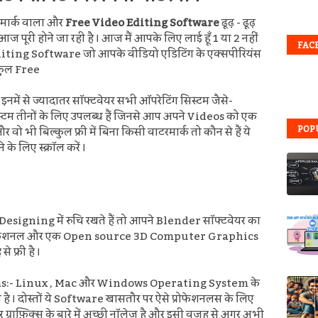
रमार्क वाला और
Free Video Editing Software
ढूढ़ -
ढूढ़
 पूरी होने जा रही है ।
आज मैं आपके लिए लाई हूँ 1 या 2 नहीं
FAC
deo Editing Software जो आपके वीडियो एडिटिंग के एक्सपीरियंस
्कुल Free
नमें से ज्यादातर सॉफ्टवेयर सभी ऑपरेटिंग सिस्टम जैसे-
टम तीनों के लिए उपलब्ध हैं जिनसे आप अपने Videos को एक
POP
ो भी बिल्कुल फ्री में बिना किसी वाटरमार्क तो कौन से हैं ये
के लिए स्क्रॉल करें ।
gning में रुचि रखते हैं तो आपने Blender सॉफ्टवेयर का
ा, प्रोफेशनल और एक Open source 3D Computer Graphics
 फ्री है ।
latforms:- Linux , Mac और Windows Operating System के
है ।
दोस्तों ये Software खासतौर पर ऐसे
प्रोफेशनलस के लिए
राफ़िक्स के बारे में अच्छी नॉलेज है और इसी वजह से अगर अभी