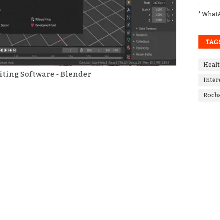
What
TAG
Healt
iting Software - Blender
Inter
Roch