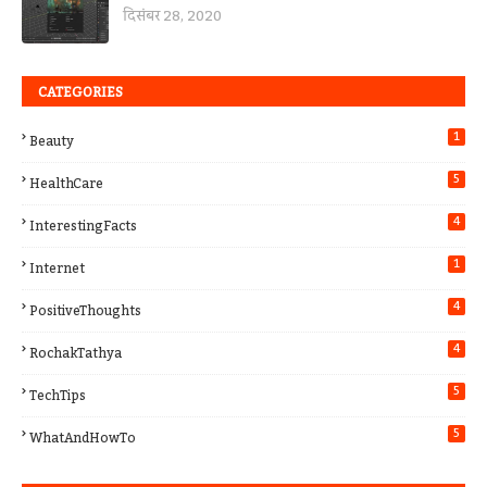
दिसंबर 28, 2020
CATEGORIES
1
Beauty
5
HealthCare
4
InterestingFacts
1
Internet
4
PositiveThoughts
4
RochakTathya
5
TechTips
5
WhatAndHowTo