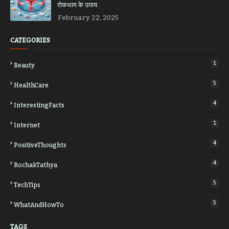
रोकथाम के उपाय
February 22, 2025
CATEGORIES
1
Beauty
5
HealthCare
4
InterestingFacts
1
Internet
4
PositiveThoughts
4
RochakTathya
5
TechTips
5
WhatAndHowTo
TAGS